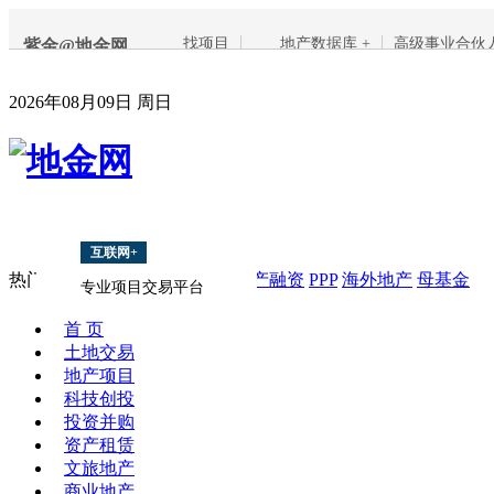
找项目
地产数据库 +
高级事业合伙
紫金@地金网
2026年08月09日 周日
互联网+
热门搜索：
项目
上海
南京
地产融资
PPP
海外地产
母基金
专业项目交易平台
首 页
土地交易
地产项目
科技创投
投资并购
资产租赁
文旅地产
商业地产